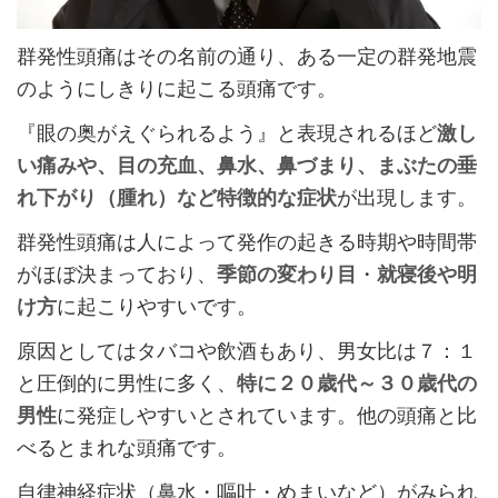
群発性頭痛はその名前の通り、ある一定の群発地震
のようにしきりに起こる頭痛です。
『眼の奥がえぐられるよう』と表現されるほど
激し
い痛みや、目の充血、鼻水、鼻づまり、まぶたの垂
れ下がり（腫れ）など特徴的な症状
が出現します。
群発性頭痛は人によって発作の起きる時期や時間帯
がほぼ決まっており、
季節の変わり目
・
就寝後や明
け方
に起こりやすいです。
原因としてはタバコや飲酒もあり、男女比は７：１
と圧倒的に男性に多く、
特に２０歳代～３０歳代の
男性
に発症しやすいとされています。他の頭痛と比
べるとまれな頭痛です。
自律神経症状（鼻水・嘔吐・めまいなど）がみられ