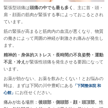
緊張型頭痛は
頭痛の中でも最も多く
、主に首・頭・
肩・顔面の筋肉が緊張する事によっておこるとされ
ています。
筋の緊張が高まると筋肉内の血流が悪くなり、物質
の働きによって周囲の神経が刺激され痛みが発生し
ます。
精神的・身体的ストレス・長時間の不良姿勢・運動
不足・冷え
が緊張性頭痛を発生させる要因になって
います。
お薬が効かない、お薬を飲みたくない！とお悩みの
時は、
まずは下関の川中豊町にある
「下関整体院 和
にお任せください。
心館」
痛みが出る場所：
後頭部
・
側頭部
・
顔・頭頂部
。性