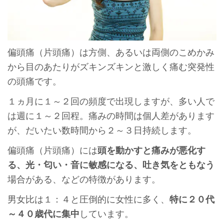
偏頭痛（片頭痛）は方側、あるいは両側のこめかみ
から目のあたりがズキンズキンと激しく痛む突発性
の頭痛です。
１ヵ月に１～２回の頻度で出現しますが、多い人で
は週に１～２回程。痛みの時間は個人差があります
が、だいたい数時間から２～３日持続します。
偏頭痛（片頭痛）には
頭を動かすと痛みが悪化す
る、光・匂い・音に敏感になる、吐き気をともなう
場合がある、などの特徴があります。
男女比は１：４と圧倒的に女性に多く、
特に２０代
～４０歳代に集中
しています。